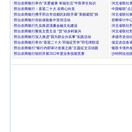
·
邢台农商银行举办“关爱健康·幸福生活”中医养生知识
·
河北省联社
·
邢台农商银行：喜迎二十大 农商心向党
·
中国银联“点
·
邢台农商银行携手邢台市信都区妇联开展“美丽庭院”捐
·
河北省联社
·
邢台农商银行存款保险集中宣传活动
·
邯郸审计中
·
邢台农商银行扎实推进清廉金融文化建设
·
河北省联社邢
·
邢台农商银行聚焦主责主业 “贷”动乡村振兴
·
河北省联社
·
邢台农商银行深入推进“我为群众办实事”实践活动
·
承德市农信社
·
邢台农商银行举办“喜迎二十大 羽场绽芳华”羽毛球联谊
·
保定农信各项
·
邢台农商银行“银行内部审计发展之路”主题征文活动圆
·
银联卡境外
·
邢台农商银行组织开展2022年度业务技能竞赛
·
沙特阿拉伯