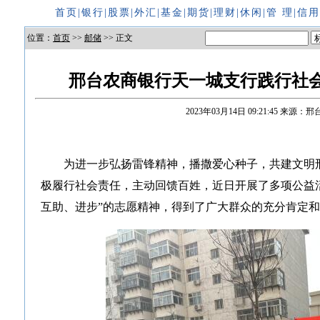
首页
|
银行
|
股票
|
外汇
|
基金
|
期货
|
理财
|
休闲
|
管 理
|
信
位置：
首页
>>
邮储
>> 正文
邢台农商银行天一城支行践行社会
2023年03月14日 09:21:45
来源：邢
为进一步弘扬雷锋精神，播撒爱心种子，共建文明
极履行社会责任，主动回馈百姓，近日开展了多项公益
互助、进步”的志愿精神，得到了广大群众的充分肯定