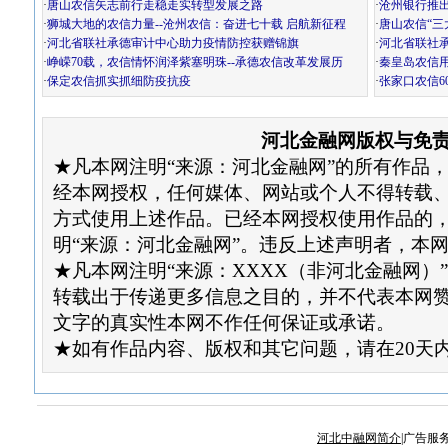
·
唐山农信矢志前行走稳走实转型发展之路
·
沧州银行推
·
狮城大地的农信力量--沧州农信：奋进七十载 启航新征程
·
唐山农信“三
·
河北省联社承德审计中心助力疫情防控获赠锦旗
·
河北省联社
·
峥嵘70载，农信情怀润泽紫塞明珠--承德农信改革发展历
·
秦皇岛农信
·
保定农信抓实抓细防疫抗疫
·
张家口农信6
河北金融网版权与免
★凡本网注明“来源：河北金融网”的所有作品
经本网授权，任何媒体、网站或个人不得转载
方式使用上述作品。已经本网授权使用作品的
明“来源：河北金融网”。违反上述声明者，本
★凡本网注明“来源：XXXX（非河北金融网）
转载出于传递更多信息之目的，并不代表本网
文字的真实性本网不作任何保证或承诺。
★如有作品内容、版权和其它问题，请在20天
河北中融网简介
|广告服务