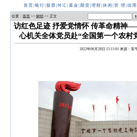
首页
|
银行
|
股票
|
外汇
|
基金
|
期货
|
理财
|
休闲
|
管 理
|
信
位置：
首页
>>
财经
>> 正文
访红色足迹 抒爱党情怀 传革命精神
心机关全体党员赴“全国第一个农村
2022年06月28日 15:13:01
来源：安