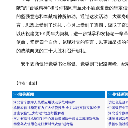
献”的“台城精神”和弓仲韬同志至死不渝跟党走的坚定
的坚强意志和奉献精神所触动。通过这次活动，大家身
育，思想上受到了洗礼，心灵上受到了震撼，汲取了奋
以庆祝建党101周年为契机，进一步继承和发扬老一辈
使命，坚定四个自信，兑现对党的誓言，以更加昂扬的
的成绩向党的二十大胜利召开献礼。
安平农商银行党委书记扈健、党委副书记路海峰、纪
【作者：张莹】
>>相关新闻
>>财经新
·
河北首个数字人民币应用试点示范村揭牌
·
访红色足迹 
·
承德农信社稳定有力扩大信贷投放 全力以赴支持实体经济
·
中国银行业百
·
唐山农信“三大行动”助企纾困解难
·
河北首个数
·
河北省联社承德审计中心激励换届后干部员工展现新气象
·
涞源县202
·
秦皇岛农信用心走好新时代农信“赶考路
·
承德农信社