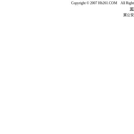
Copyright © 2007 Hb261.COM All Righ
冀I
冀公安网