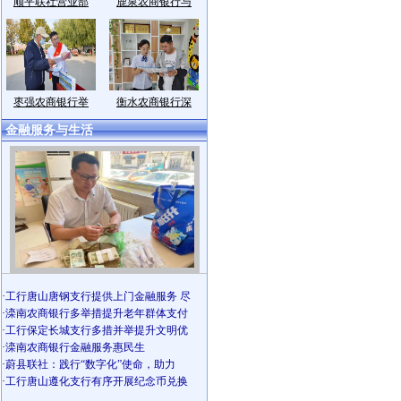
顺平联社营业部
鹿泉农商银行与
枣强农商银行举
衡水农商银行深
金融服务与生活
·
工行唐山唐钢支行提供上门金融服务 尽
·
滦南农商银行多举措提升老年群体支付
·
工行保定长城支行多措并举提升文明优
·
滦南农商银行金融服务惠民生
·
蔚县联社：践行“数字化”使命，助力
·
工行唐山遵化支行有序开展纪念币兑换