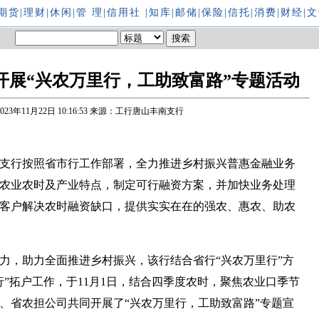
期货
|
理财
|
休闲
|
管 理
|
信用社
|
知库
|
邮储
|
保险
|
信托
|
消费
|
财经
|
文
开展“兴农万里行，工助致富路”专题活动
2023年11月22日 10:16:53
来源：工行唐山丰南支行
支行按照省市行工作部署，全力推进乡村振兴普惠金融业务
农业农时及产业特点，制定可行融资方案，并加快业务处理
客户解决农时融资缺口，提供实实在在的强农、惠农、助农
力，助力全面推进乡村振兴，该行结合省行“兴农万里行”方
行”拓户工作，于11月1日，结合四季度农时，聚焦农业口季节
、省农担公司共同开展了“兴农万里行，工助致富路”专题宣