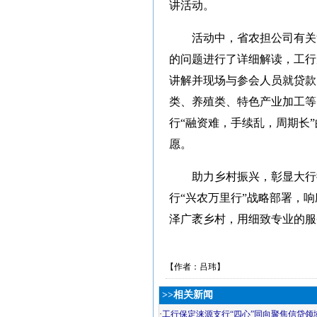
讲活动。
活动中，省农担公司有关
的问题进行了详细解读，工行
讲解并现场与参会人员就贷款
类、养殖类、特色产业加工等
行“融资难，手续乱，周期长
愿。
助力乡村振兴，彰显大行
行“兴农万里行”战略部署，
泽广袤乡村，用细致专业的服
【作者：吕玮】
>>相关新闻
·
工行保定涞源支行“四心”同向聚焦信贷领