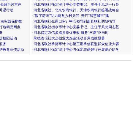
显金融为民本色
·
河北省联社衡水审计中心党委书记、主任于凤龙一行莅
升温行动
·
河北省联社、北京农商银行、天津农商银行签署战略合
·
“数字蔚州”助力蔚县乡村振兴 开启“智慧城市”建
费者权益保护教
·
河北省联社张家口审计中心领导到蔚县联社调研指导
打造精品网点
·
河北省联社衡水审计中心党委书记、主任于凤龙同志莅
务
·
河北保定农信多措并举促丰收 服务“三夏”正当时
进校园活动
·
承德农信社大众创业大座谈活动开局成效显著
服务
·
河北省联社承德审计中心第三期承信联盟群众创业大赛
护教育宣传活动
·
河北省联社保定审计中心与保定农商银行开展爱心助学