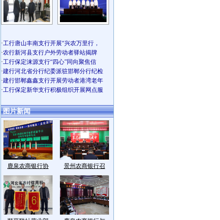
·
工行唐山丰南支行开展“兴农万里行，
·
农行新河县支行户外劳动者驿站揭牌
·
工行保定涞源支行“四心”同向聚焦信
·
建行河北省分行纪委派驻邯郸分行纪检
·
建行邯郸鑫鑫支行开展劳动者港湾老年
·
工行保定新华支行积极组织开展网点服
图片新闻
鹿泉农商银行协
景州农商银行召