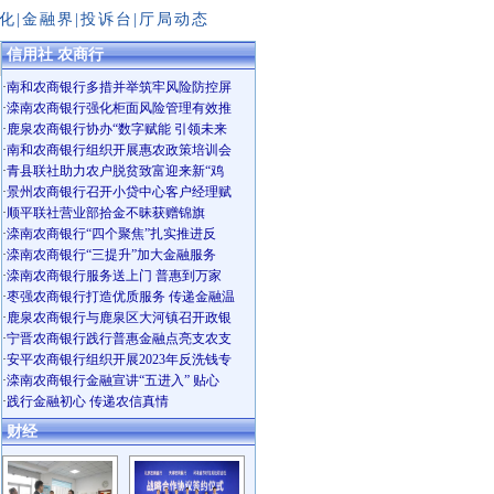
化
|
金融界
|
投诉台
|
厅局动态
信用社 农商行
·
南和农商银行多措并举筑牢风险防控屏
·
滦南农商银行强化柜面风险管理有效推
·
鹿泉农商银行协办“数字赋能 引领未来
·
南和农商银行组织开展惠农政策培训会
·
青县联社助力农户脱贫致富迎来新“鸡
·
景州农商银行召开小贷中心客户经理赋
·
顺平联社营业部拾金不昧获赠锦旗
·
滦南农商银行“四个聚焦”扎实推进反
·
滦南农商银行“三提升”加大金融服务
·
滦南农商银行服务送上门 普惠到万家
·
枣强农商银行打造优质服务 传递金融温
·
鹿泉农商银行与鹿泉区大河镇召开政银
·
宁晋农商银行践行普惠金融点亮支农支
·
安平农商银行组织开展2023年反洗钱专
·
滦南农商银行金融宣讲“五进入” 贴心
·
践行金融初心 传递农信真情
财经