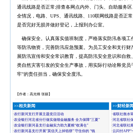
通讯线路是否正常;排查各网点内外、门头、自助服务
全情况，电路、UPS、通讯线路、110联网线路是否正
是否完好无损并做好登记，上报到办公室。
确保安全。认真落实值班制度，严格落实防汛各项工
等防汛物资，完善防汛应急预案。为员工安全和支行财
展防汛宣传和安全常识教育，提高防汛安全意识和自救
类自然灾害引发的安全生产事故，用实际行动诠释党员
牢”的责任担当，确保安全度汛。
【作者：高光锋 张丽】
>>相关新闻
>>财经新
·
农行新河支行开展主题党日活动
·
省联社衡水
·
农业银行河北省分行做实做细金融服务 全力保障“三夏”
·
河北省联社
·
农业银行新河县支行金融实力助力夏粮“收满仓”
·
河北省联社
·
农行新河县支行开展“莫信天上掉馅饼” 守住你的 “钱
·
云闪付APP