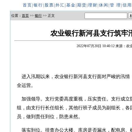
首页
|
银行
|
股票
|
外汇
|
基金
|
期货
|
理财
|
休闲
|
管 理
|
信
位置：
首页
>>
银行
>> 正文
农业银行新河县支行筑牢
2022年07月20日 10:40:12
来源：农
进入汛期以来，农业银行新河县支行面对严峻的汛情
全运营。
加强领导。支行党委高度重视，压实责任。支行成立
组，由支行行长任组长，其他行班子成员为副组长，各
员，做到责任到位，防患未然。
落实到位。排查办公大楼、库房是否漏水，配电房、