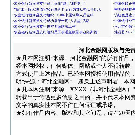
·
农业银行新河县支行员工营销“能手”和“快手”
·
中国银联正
·
“贷”出广阔天地 农业银行新河县支行为群众办实事纪实
·
中国银联携手
·
农业银行新河县支行组织2021年中层领导人员竞聘
·
访红色足迹 
·
农业银行新河县支行成功举第一期“大讲堂”活动
·
中国银行业百
·
农业银行新河县支行抓实抓细防汛工作
·
河北首个数
·
农业银行新河县支行组织员工参观董振堂事迹陈列馆
·
涞源县202
河北金融网版权与免
★凡本网注明“来源：河北金融网”的所有作品
经本网授权，任何媒体、网站或个人不得转载
方式使用上述作品。已经本网授权使用作品的
明“来源：河北金融网”。违反上述声明者，本
★凡本网注明“来源：XXXX（非河北金融网）
转载出于传递更多信息之目的，并不代表本网
文字的真实性本网不作任何保证或承诺。
★如有作品内容、版权和其它问题，请在20天