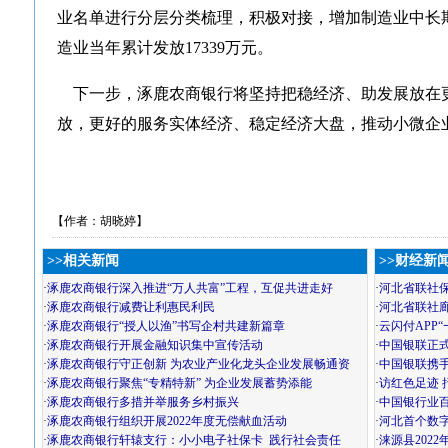
业名单进行分层分类梳理，积极对接，增加制造业中长期
造业当年累计发放17339万元。
下一步，涿鹿农商银行将坚持把稳经济、助发展放在
放，更好的服务实体经济、稳定经济大盘，推动小微企
【作者：胡晓婷】
>>相关新闻
>>财经新
·
涿鹿农商银行深入推进“万人共富”工程，互促共进走好
·
河北省联社
·
涿鹿农商银行减费让利惠民利民
·
河北省联社
·
涿鹿农商银行“授人以渔”书写企村共建新篇章
·
云闪付APP
·
涿鹿农商银行开展金融知识集中宣传活动
·
中国银联正
·
涿鹿农商银行守正创新 为农业产业化龙头企业发展畅通资
·
中国银联携手
·
涿鹿农商银行聚焦“专精特新” 为企业发展蓄势添能
·
访红色足迹 
·
涿鹿农商银行多措并举服务乡村振兴
·
中国银行业百
·
涿鹿农商银行组织开展2022年度无偿献血活动
·
河北首个数
·
涿鹿农商银行轩辕支行：小小电子社保卡 践行社会责任
·
涞源县202