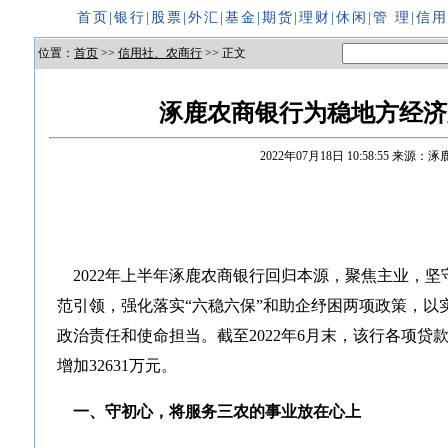
首页
|
银行
|
股票
|
外汇
|
基金
|
期货
|
理财
|
休闲
|
管 理
|
信
位置：
首页
>>
信用社、农商行
>> 正文
涿鹿农商银行为稳地方经济
2022年07月18日 10:58:55
来源：涿
2022年上半年涿鹿农商银行回归本源，聚焦主业，坚
范引领，强化落实“六稳六保”和助企纾困两项政策，以
政治责任和使命担当。截至2022年6月末，该行各项贷款
增加32631万元。
一、守初心，将服务三农的事业放在心上