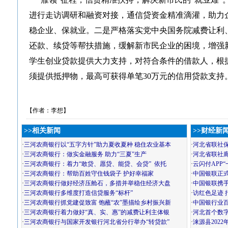
进行走访调研和融资对接，通信贷资金精准滴灌，助力
稳企业、保就业。二是严格落实党中央国务院减费让利
还款、续贷等帮扶措施，缓解新市民企业的困境，增强
学生创业贷款提供大力支持，对符合条件的借款人，根
须提供抵押物，最高可获得单笔30万元的信用贷款支持
【作者：李想】
>>相关新闻
>>财经新
·
三河农商银行以“五字方针”助力夏收夏种 稳住农业基本
·
河北省联社
·
三河农商银行：做实金融服务 助力“三夏”生产
·
河北省联社
·
三河农商银行：着力“敢贷、愿贷、能贷、会贷” 依托
·
云闪付APP
·
三河农商银行：帮助百姓守住钱袋子 护好幸福家
·
中国银联正
·
三河农商银行做好经济压舱石，多措并举稳住经济大盘
·
中国银联携手
·
三河农商银行多维度打造信贷服务“标杆”
·
访红色足迹 
·
三河农商银行抓党建促致富 饱蘸“农”墨描绘乡村振兴新
·
中国银行业百
·
三河农商银行着力做好“真、实、惠”的减费让利主体银
·
河北首个数
·
三河农商银行与国家开发银行河北省分行举办“转贷款”
·
涞源县202