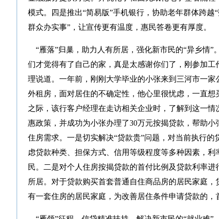
模式。四是推出“简易版”手机银行，协助老年群体跨越“
群众办实事”，让宣传更有温度，惠民答卷更有厚度。
“雁落”归巢，助力人有所居，强化新市民的“异乡情”
们才觉得有了自己的家，真是太感谢你们了，刚参加工
理说道。一年前，刚刚大学毕业的小张来到三河市一家
外租房，面对居住的不确定性，他心里很忧虑，一直想
之际，该行客户经理在走访相关企业时，了解到这一情
惠政策，并成功为小张办理了30万元按揭贷款，帮助小
住房需求。一是切实解决“贷款贵”问题，对当前执行的
虑贷款种类、担保方式、信用等级程度等多种因素，利率
民。二是对个人住房按揭贷款的首付比例及贷款利率进
所居。对于贷款购买首套普通自住商品房的居民家庭，贷
有一套住房的居民家庭，为改善居住条件申请贷款的，首
“雁领”征程，信贷精准扶持，解决新市民的“就业难”