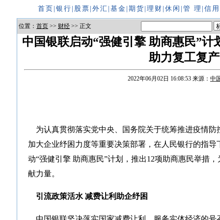
首页
|
银行
|
股票
|
外汇
|
基金
|
期货
|
理财
|
休闲
|
管 理
|
信
位置：
首页
>>
财经
>> 正文
中国银联启动“强健引擎 助商惠民”计
助力复工复产
2022年06月02日 16:08:53
来源：
中
为认真贯彻落实党中央、国务院关于统筹推进疫情防
加大企业纾困力度等重要决策部署，在人民银行的指导
动“强健引擎 助商惠民”计划，推出12项助商惠民举措
献力量。
引流政策活水 减费让利助企纾困
中国银联坚决落实国家减费让利、服务实体经济的号