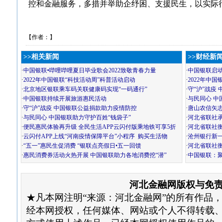
控和金融服务，多措并举助企纾困、支援民生，以实际
【作者：】
>>相关新闻
>>财经新
·
中国银联•哔哩哔哩夏日毕业歌会2022致敬青春力量
·
中国银联启动
·
2022年中国银联“科技活动周”科普活动启动
·
2022年中
·
北京地区银联乘车码关联健康码实现“一码通行”
·
守“沪”战疫
·
中国银联持续开展旅游惠民活动
·
与民同心 中
·
守“沪”战疫 中国银联公益捐款助力疫情防控
·
唐山农信矢
·
与民同心 中国银联助力守护百姓“钱袋子”
·
河北省联社
·
便民惠民体验再升级 全民生活APP云闪付版乘地铁可享5折
·
河北省联社
·
云闪付APP上线“河南疫情保障平台”小程序 购买生活物
·
沧州银行新
·
“五一”惠民生促消费 “银联点亮假日•五一回馈
·
河北省联社
·
惠民消费券活动火热开展 中国银联助力各地消费挖“潜”
·
中国银联：
河北金融网版权与免
★凡本网注明“来源：河北金融网”的所有作品
经本网授权，任何媒体、网站或个人不得转载