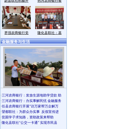
蔚县联社积极开
热河农商银行看
枣强农商银行党
隆化县联社：基
金融服务与生活
·
三河农商银行：发放生源地助学贷款 助
·
三河农商银行：办实事解民忧 金融服务
·
任县农商银行开展“访万家帮万企解万
·
望都联社：为群众办实事 反假宣传进
·
贫困学子求知路，资助政策来帮助
·
隆化县联社“公交一卡通” 实现市民县