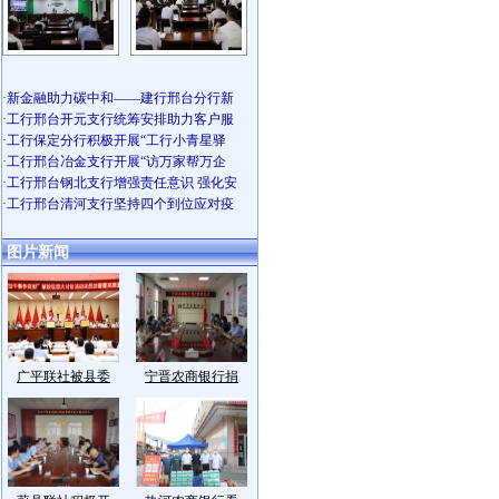
·
新金融助力碳中和——建行邢台分行新
·
工行邢台开元支行统筹安排助力客户服
·
工行保定分行积极开展“工行小青星驿
·
工行邢台冶金支行开展“访万家帮万企
·
工行邢台钢北支行增强责任意识 强化安
·
工行邢台清河支行坚持四个到位应对疫
图片新闻
广平联社被县委
宁晋农商银行捐