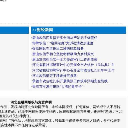
>>财经新闻
·
唐山农信四举措夯实全面从严治党主体责任
·
邯郸农信：“巡回法庭”为诉讼清收加速度
·
银联国际在港推出二维码取款服务
·
唐山农信守初心坚使命积极助力乡村振兴
·
唐山农信担当实干全力提高审计工作新质效
·
河北省联社邯郸审计中心开展全市农信社《民法典》主
·
河北省联社邯郸审计中心召开全市农信社2021年中工作
·
河北农信坚定不移走好五条路
·
承德市农信社扎实开展防汛工作筑牢汛期安全防线
·
香港首次发行银联“大湾区青年卡”
河北金融网版权与免责声明
有作品，版权均属河北金融网所有，未经本网授权，任何媒体、网站或个人不得转
用上述作品。已经本网授权使用作品的，应在授权范围内使用，并注明“来源：河北
追究其相关法律责任。
金融网）”的作品，均转载自其它媒体，转载出于传递更多信息之目的，并不代表本
真实性本网不作任何保证或承诺。