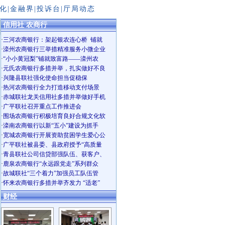
化
|
金融界
|
投诉台
|
厅局动态
信用社 农商行
·
三河农商银行：架起银农连心桥 铺就
·
滦州农商银行三举措精准服务小微企业
·
“小小黄冠梨”铺就致富路——滦州农
·
元氏农商银行多措并举，扎实做好不良
·
兴隆县联社强化使命担当促稳保
·
热河农商银行全力打造移动支付场景
·
赤城联社龙关信用社多措并举做好手机
·
广平联社召开重点工作推进会
·
围场农商银行积极培育良好合规文化软
·
滦南农商银行以新“五小”建设为抓手
·
宽城农商银行开展资助贫困学生爱心公
·
广平联社被县委、县政府授予“高质量
·
青县联社公司信贷部强队伍、获客户、
·
鹿泉农商银行“永远跟党走”系列群众
·
故城联社“三个着力”加强员工队伍管
·
怀来农商银行多措并举齐发力 “适老”
财经