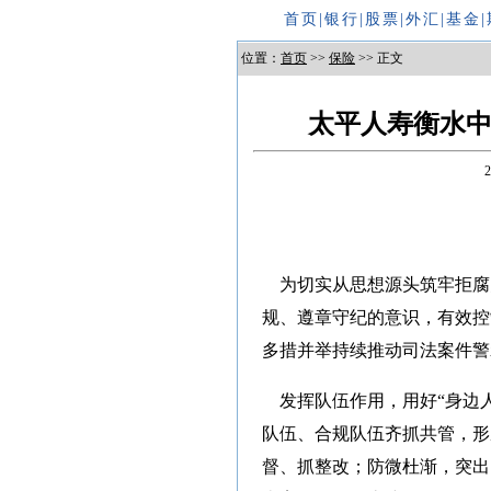
首页
|
银行
|
股票
|
外汇
|
基金
|
位置：
首页
>>
保险
>> 正文
太平人寿衡水
为切实从思想源头筑牢拒腐
规、遵章守纪的意识，有效控
多措并举持续推动司法案件警
发挥队伍作用，用好“身边人
队伍、合规队伍齐抓共管，形
督、抓整改；防微杜渐，突出