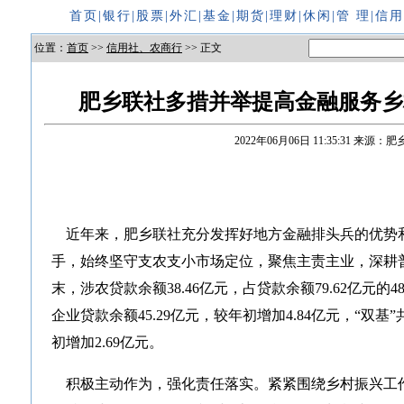
首页
|
银行
|
股票
|
外汇
|
基金
|
期货
|
理财
|
休闲
|
管 理
|
信
位置：
首页
>>
信用社、农商行
>> 正文
肥乡联社多措并举提高金融服务乡
2022年06月06日 11:35:31
来源：肥
近年来，肥乡联社充分发挥好地方金融排头兵的优势
手，始终坚守支农支小市场定位，聚焦主责主业，深耕
末，涉农贷款余额38.46亿元，占贷款余额79.62亿元的4
企业贷款余额45.29亿元，较年初增加4.84亿元，“双基
初增加2.69亿元。
积极主动作为，强化责任落实。紧紧围绕乡村振兴工