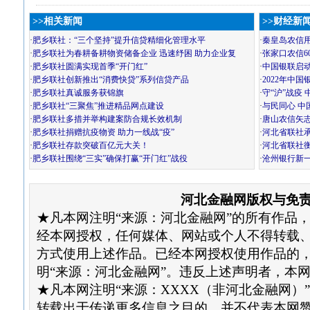
>>相关新闻
>>财经新
·
肥乡联社：“三个坚持”提升信贷精细化管理水平
·
秦皇岛农信
·
肥乡联社为春耕备耕物资储备企业 迅速纾困 助力企业复
·
张家口农信6
·
肥乡联社圆满实现首季“开门红”
·
中国银联启动
·
肥乡联社创新推出“消费快贷”系列信贷产品
·
2022年中
·
肥乡联社真诚服务获锦旗
·
守“沪”战疫
·
肥乡联社“三聚焦”推进精品网点建设
·
与民同心 中
·
肥乡联社多措并举构建案防合规长效机制
·
唐山农信矢
·
肥乡联社捐赠抗疫物资 助力一线战“疫”
·
河北省联社
·
肥乡联社存款突破百亿元大关！
·
河北省联社
·
肥乡联社围绕“三实”确保打赢“开门红”战役
·
沧州银行新
河北金融网版权与免
★凡本网注明“来源：河北金融网”的所有作品
经本网授权，任何媒体、网站或个人不得转载
方式使用上述作品。已经本网授权使用作品的
明“来源：河北金融网”。违反上述声明者，本
★凡本网注明“来源：XXXX（非河北金融网）
转载出于传递更多信息之目的，并不代表本网